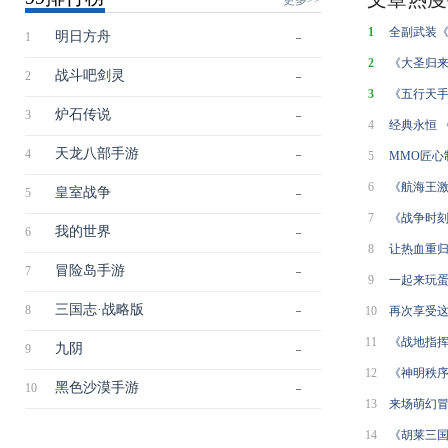
更多>>
1
全副武装《
明日方舟
1
至
2
《大圣归来
战斗吧剑灵
2
场
3
《五行天手
炉石传说
3
首曝
4
经典永恒 
天龙八部手游
4
至
5
MMO匠心
首测
6
《航海王激
皇室战争
5
上线
7
《战争时刻
我的世界
6
8
让热血重
冒险岛手游
7
来袭
9
一起来玩蛋
三国志·战略版
8
袭
10
再次享受这份
11
《战地指挥
九阴
9
马
12
《神明秩
黑色沙漠手游
10
启
13
来场萌幻冒
14
《胡莱三国