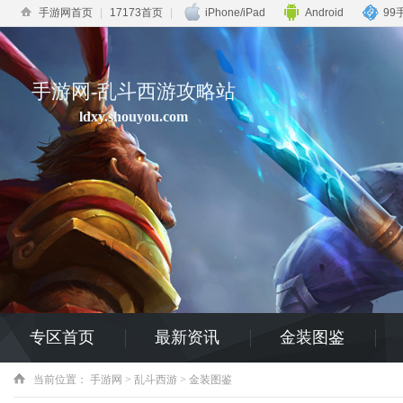
手游网首页
|
17173首页
|
iPhone/iPad
Android
99
手游网-乱斗西游攻略站
ldxy.shouyou.com
专区首页
最新资讯
金装图鉴
当前位置：
手游网
>
乱斗西游
> 金装图鉴