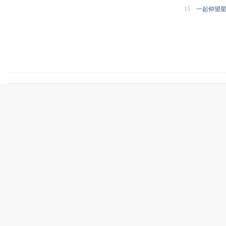
萌
15
一起仰望
曝光