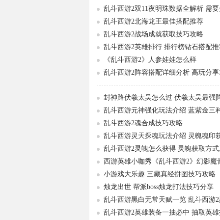
乱斗西游2双11夜明珠数据全解析 需
乱斗西游2北海龙王最佳搭配推荐
乱斗西游2战场成就获取技巧攻略
乱斗西游2英雄排行 排行榜钻石搭配推
《乱斗西游2》人参娃娃怎么样
乱斗西游2阵容搭配详细分析 高玩分享
封神路伏羲太吴怎么过 伏羲太吴最强
乱斗西游元神强化玩法介绍 蓝紫金三
乱斗西游2魂合成技巧攻略
乱斗西游灵天探魂玩法介绍 灵魄魂印
乱斗西游2灵魄怎么获得 灵魄获取方
西游英雄小咖秀《乱斗西游2》幻影魔
小游戏大乐趣 三藏真经拼图技巧攻略
烛龙出世 帮派boss烛龙打法技巧分享
乱斗西游黑白无常天赋一览 乱斗西游
乱斗西游2英雄装备一抽必中 抽取英雄