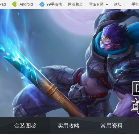
iPad
Android
99手游榜
|
网游频道
|
网游专区
|
论坛
|
手机
金装图鉴
实用攻略
常用资料