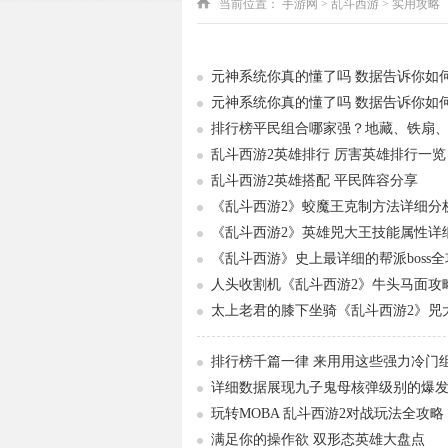
当前位置：
手游网
>
乱斗西游
> 实用攻略
元神系统你真的懂了吗 数据告诉你如
元神系统你真的懂了吗 数据告诉你如
排行榜平民组合哪家强？地藏、铁扇
乱斗西游2英雄排行 厉害英雄排行一览
乱斗西游2英雄搭配 平民阵容分享
《乱斗西游2》蛟魔王克制方法详细分
《乱斗西游2》英雄兕大王技能属性详
《乱斗西游》史上最详细的帮派boss
人头收割机《乱斗西游2》牛头马面攻
太上老君的膝下坐骑《乱斗西游2》兕
排行榜千篇一律 来用用这些强力冷门
详细数据展现九子鬼母核弹级别的爆
玩转MOBA 乱斗西游2对战玩法全攻略
满足你的操作欲 双形态英雄大盘点