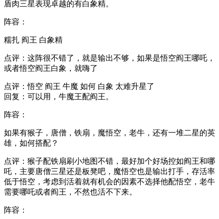
盾肉三星表现卓越的有白象精。
阵容：
糯扎 阎王 白象精
点评：这阵很不错了，就是输出不够，如果是悟空阎王哪吒，
或者悟空阎王白象，就嗨了
点评：悟空 阎王 牛魔 如何 白象 太难升星了
回复：可以用，牛魔王配阎王。
阵容：
如果有猴子，唐僧，铁扇，魔悟空，老牛，还有一堆二星的英
雄，如何搭配？
点评：猴子配铁扇刷小地图不错，最好加个好场控如阎王和哪
吒，主要唐僧三星还是板凳吧，魔悟空也是输出打手，存活率
低于悟空，考虑到活着就有机会的因素不选择他配悟空，老牛
需要哪吒或者阎王，不然也活不下来。
阵容：