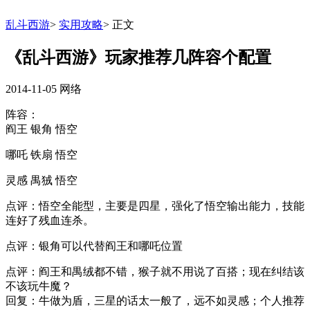
乱斗西游
>
实用攻略
>
正文
《乱斗西游》玩家推荐几阵容个配置
2014-11-05
网络
阵容：
阎王 银角 悟空
哪吒 铁扇 悟空
灵感 禺狨 悟空
点评：悟空全能型，主要是四星，强化了悟空输出能力，技能
连好了残血连杀。
点评：银角可以代替阎王和哪吒位置
点评：阎王和禺绒都不错，猴子就不用说了百搭；现在纠结该
不该玩牛魔？
回复：牛做为盾，三星的话太一般了，远不如灵感；个人推荐